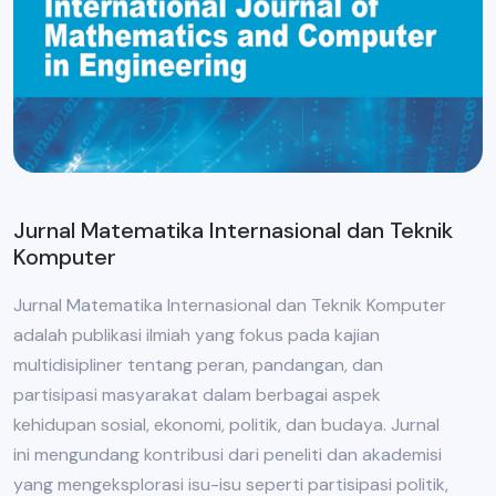
Jurnal Matematika Internasional dan Teknik
Komputer
Jurnal Matematika Internasional dan Teknik Komputer
adalah publikasi ilmiah yang fokus pada kajian
multidisipliner tentang peran, pandangan, dan
partisipasi masyarakat dalam berbagai aspek
kehidupan sosial, ekonomi, politik, dan budaya. Jurnal
ini mengundang kontribusi dari peneliti dan akademisi
yang mengeksplorasi isu-isu seperti partisipasi politik,